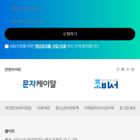
신청하기
상담신청을 위한
개인정보를 수집·이용
하는 것에 동의합니다.
관련사이트
이전 배너
배너 정지
다음 배
배너
개인정보처리방침
이용약관
청소년보호정책
이메일무단수집거부
광고전송법령
웹이즈
주소
(61114) 광주광역시 북구 운용로 27-1 2층