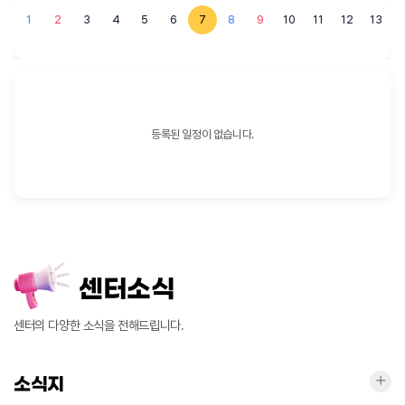
1
2
3
4
5
6
7
8
9
10
11
12
13
1
등록된 일정이 없습니다.
센터소식
센터의 다양한 소식을 전해드립니다.
소식
소식지